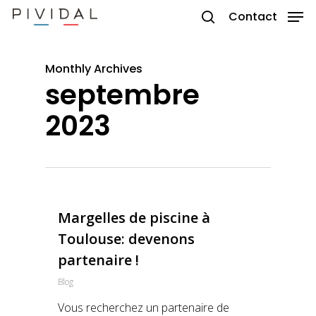
Skip
Contact
to
search
main
content
Monthly Archives
septembre
2023
Margelles de piscine à
Toulouse: devenons
partenaire !
Blog
Vous recherchez un partenaire de